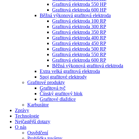
Grafitová elektroda 550 HP
Grafitová elektroda 600 HP
Běžná výkonová grafitová elektroda
Grafitová elektroda 100 RP
Grafitová elektroda 300 RP
Grafitová elektroda 350 RP
Grafitová elektroda 400 RP
Grafitová elektroda 450 RP
Grafitová elektroda 500 RP
Grafitová elektroda 550 RP
Grafitová elektroda 600 RP
Běžná výkonová grafitová elektroda
Extra velká grafitová elektroda
Spoj grafitové elektrody
Grafitové produkty
Grafitová tyč
Čínský grafitový blok
Grafitové dlaždice
Karburátor
Zprávy
Technologie
Nejčastější dotazy
O nás
Osvědčení
Prohlídka továrny