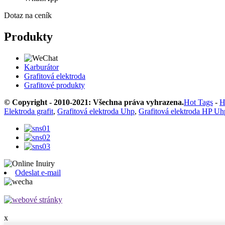
Dotaz na ceník
Produkty
Karburátor
Grafitová elektroda
Grafitové produkty
© Copyright - 2010-2021: Všechna práva vyhrazena.
Hot Tags
-
H
Elektroda grafit
,
Grafitová elektroda Uhp
,
Grafitová elektroda HP Uh
Odeslat e-mail
x