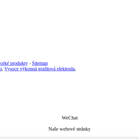
orké produkty
-
Sitemap
p
,
Vysoce výkonná grafitová elektroda
,
WeChat
Naše webové stránky