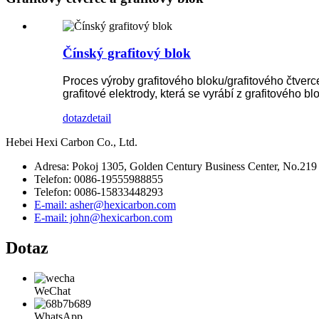
Čínský grafitový blok
Proces výroby grafitového bloku/grafitového čtverce
grafitové elektrody, která se vyrábí z grafitového
dotaz
detail
Hebei Hexi Carbon Co., Ltd.
Adresa: Pokoj 1305, Golden Century Business Center, No.219 
Telefon: 0086-19555988855
Telefon: 0086-15833448293
E-mail: asher@hexicarbon.com
E-mail: john@hexicarbon.com
Dotaz
WeChat
WhatsApp