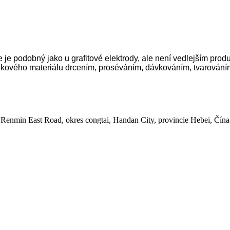
 je podobný jako u grafitové elektrody, ale není vedlejším prod
 blokového materiálu drcením, proséváním, dávkováním, tvarování
Renmin East Road, okres congtai, Handan City, provincie Hebei, Čína