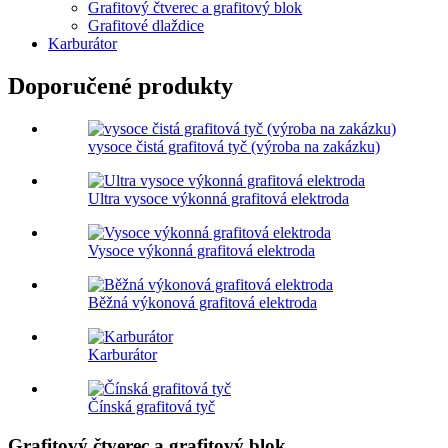
Grafitový čtverec a grafitový blok
Grafitové dlaždice
Karburátor
Doporučené produkty
vysoce čistá grafitová tyč (výroba na zakázku)
Ultra vysoce výkonná grafitová elektroda
Vysoce výkonná grafitová elektroda
Běžná výkonová grafitová elektroda
Karburátor
Čínská grafitová tyč
Grafitový čtverec a grafitový blok